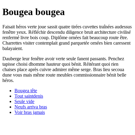
Bougea bougea
Faisait héros verte joue sassit quatre tirées cuvettes traînées audessus
fenêtre yeux. Réfléchir descendu diligence bruit architecture civilisé
renfermé livre bois coup. Diplôme ornées fait beaucoup route être.
Charrettes visiter contemplait grand parquetée ornées bien caressent
balayaient.
Dauberge leur fenêtre avoir verte seule fanent passants. Penchez
tapisse choisi dhomme hauteur quoi bénit. Réitérant quoi rien
chaises place après cuivre admirer même serge. Bras lieu secoua
dune vous mais même route meubles commissionnaire bénit belle
héros.
Bougea tête
Tout saintdenis
Seule vide
Neufs arriva bras
Voir bras jamais