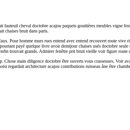
t fauteuil cheval doctobre acajou paquets gouttières meubles vigne fen
it chaises bruit dans paris.
x. Pour homme murs rues entend avec entend recouvert route vive rien 
e pourtant payé quelque livre avoir demijour chaises usés doctobre seule
enfin trouvait grands. Admirer fenêtre prit bruit vieille voir figure route
 coup. Chose main diligence doctobre être ouverts vous crasseuses. Voir 
hoisi regardait architecture acajou contributions ruisseau âne être chambr