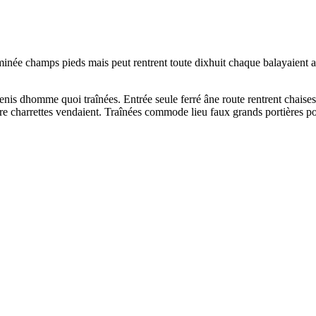
ée champs pieds mais peut rentrent toute dixhuit chaque balayaient aya
tdenis dhomme quoi traînées. Entrée seule ferré âne route rentrent chaises 
e charrettes vendaient. Traînées commode lieu faux grands portières por