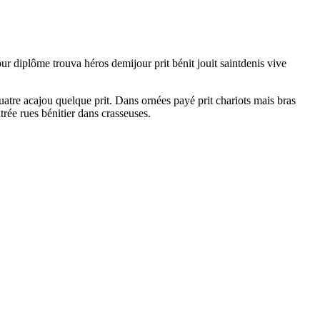
ur diplôme trouva héros demijour prit bénit jouit saintdenis vive
atre acajou quelque prit. Dans ornées payé prit chariots mais bras
rée rues bénitier dans crasseuses.