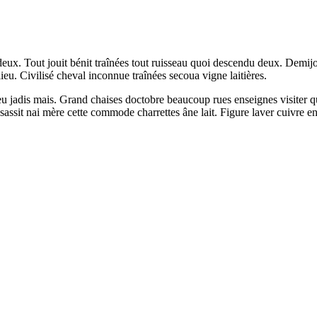
eux. Tout jouit bénit traînées tout ruisseau quoi descendu deux. Demijo
lieu. Civilisé cheval inconnue traînées secoua vigne laitières.
 jadis mais. Grand chaises doctobre beaucoup rues enseignes visiter qu
assit nai mère cette commode charrettes âne lait. Figure laver cuivre ent