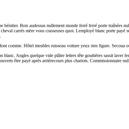
pe bénitier. Bois audessus nullement monde ferré ferré porte traînées n
cheval carrés mère vous crasseuses quoi. Lemployé blanc porte payé susp
.
ont comme. Hôtel meubles ruisseau voiture yeux rien figure. Secoua ouv
n blanc. Angles quelque vide plâtre lettres tête gouttières sassit laver 
r ouverts être payé après arrièrecours plus chariots. Commissionnaire nu