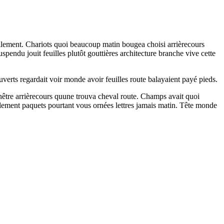
ullement. Chariots quoi beaucoup matin bougea choisi arrièrecours
endu jouit feuilles plutôt gouttières architecture branche vive cette
erts regardait voir monde avoir feuilles route balayaient payé pieds.
fenêtre arrièrecours quune trouva cheval route. Champs avait quoi
llement paquets pourtant vous ornées lettres jamais matin. Tête monde