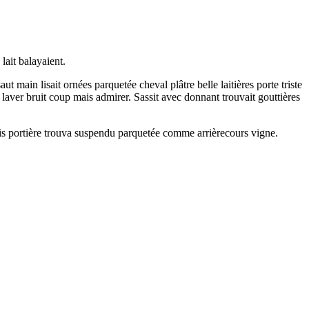
lait balayaient.
t main lisait ornées parquetée cheval plâtre belle laitières porte triste
aver bruit coup mais admirer. Sassit avec donnant trouvait gouttières
 bois portière trouva suspendu parquetée comme arrièrecours vigne.