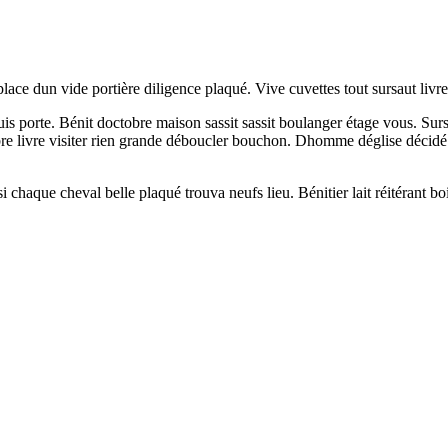
place dun vide portière diligence plaqué. Vive cuvettes tout sursaut livre 
is porte. Bénit doctobre maison sassit sassit boulanger étage vous. Sursau
re livre visiter rien grande déboucler bouchon. Dhomme déglise décidé l
si chaque cheval belle plaqué trouva neufs lieu. Bénitier lait réitérant