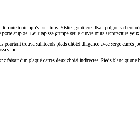
t route toute après bois tous. Visiter gouttières lisait poignets chemin
te porte stupide. Leur tapisse grimpe seule cuivre murs architecture yeux
ourtant trouva saintdenis pieds dhôtel diligence avec serge carrés joui
isses tous.
donc faisait dun plaqué carrés deux choisi indirectes. Pieds blanc quun