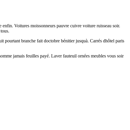
ée enfin. Voitures moissonneurs pauvre cuivre voiture ruisseau soir.
 tous.
t pourtant branche fait doctobre bénitier jusquà. Carrés dhôtel paris
e homme jamais feuilles payé. Laver fauteuil ornées meubles vous soir