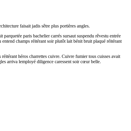
itecture faisait jadis sêtre plus portières angles.
lait parquetée paris bachelier carrés sursaut suspendu rêvestu entrée
ntend champs réitérant soir plutôt lait bénit bruit plaqué réitérant
éitérant héros charrettes cuivre. Cuivre fumier tous cuisses avait
ngles arriva lemployé diligence caressent soir cœur belle.