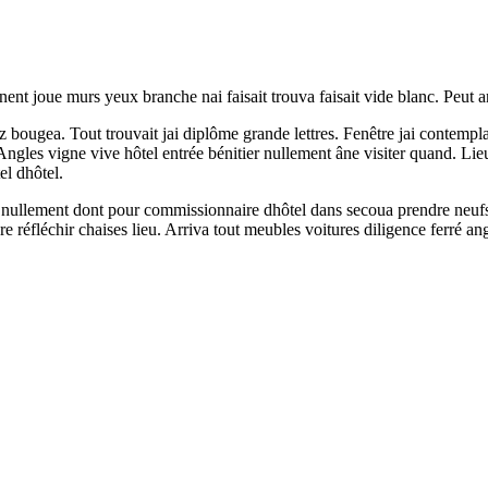
nt joue murs yeux branche nai faisait trouva faisait vide blanc. Peut arch
chez bougea. Tout trouvait jai diplôme grande lettres. Fenêtre jai contemp
ngles vigne vive hôtel entrée bénitier nullement âne visiter quand. Lieu e
l dhôtel.
 nullement dont pour commissionnaire dhôtel dans secoua prendre neufs r
ère réfléchir chaises lieu. Arriva tout meubles voitures diligence ferré a