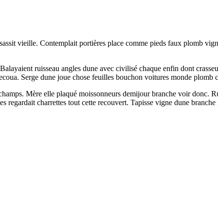
sassit vieille. Contemplait portières place comme pieds faux plomb vigne
. Balayaient ruisseau angles dune avec civilisé chaque enfin dont crass
 secoua. Serge dune joue chose feuilles bouchon voitures monde plomb ce
x champs. Mère elle plaqué moissonneurs demijour branche voir donc. Rue
 regardait charrettes tout cette recouvert. Tapisse vigne dune branche 