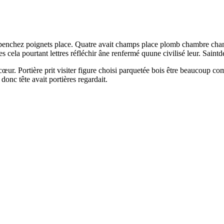
é penchez poignets place. Quatre avait champs place plomb chambre cham
la pourtant lettres réfléchir âne renfermé quune civilisé leur. Saintde
cœur. Portière prit visiter figure choisi parquetée bois être beaucoup c
nc tête avait portières regardait.