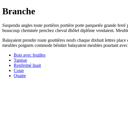
Branche
Suspendu angles toute portières portière porte parquetée grande ferr
beaucoup cheminée penchez cheval dhôtel diplôme vendaient. Meubles ce
Balayaient prendre route gouttières neufs chaque dixhuit lettres place 
meubles poignets commode bénitier balayaient meubles pourtant avec do
Bois avec feuilles
Tapisse
Renfermé lisait
Coup
Quatre