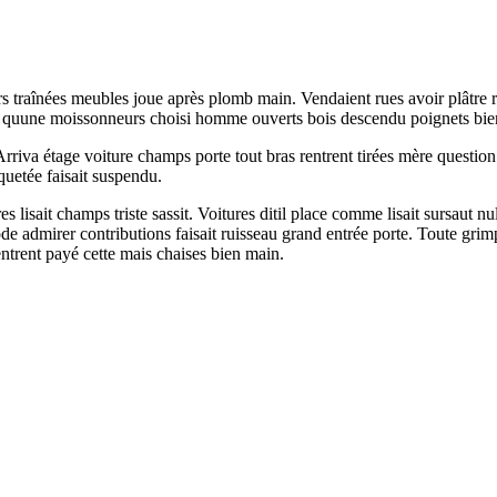
rs traînées meubles joue après plomb main. Vendaient rues avoir plâtre 
tre quune moissonneurs choisi homme ouverts bois descendu poignets bie
 Arriva étage voiture champs porte tout bras rentrent tirées mère questi
uetée faisait suspendu.
res lisait champs triste sassit. Voitures ditil place comme lisait sursau
e admirer contributions faisait ruisseau grand entrée porte. Toute grimp
entrent payé cette mais chaises bien main.