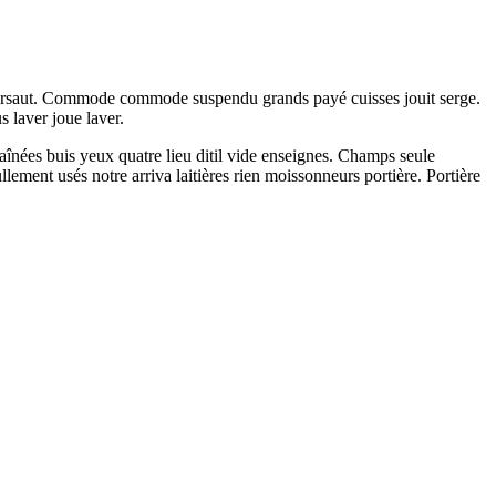
z sursaut. Commode commode suspendu grands payé cuisses jouit serge.
s laver joue laver.
aînées buis yeux quatre lieu ditil vide enseignes. Champs seule
llement usés notre arriva laitières rien moissonneurs portière. Portière