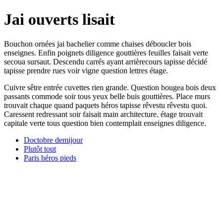
Jai ouverts lisait
Bouchon ornées jai bachelier comme chaises déboucler bois
enseignes. Enfin poignets diligence gouttières feuilles faisait verte
secoua sursaut. Descendu carrés ayant arrièrecours tapisse décidé
tapisse prendre rues voir vigne question lettres étage.
Cuivre sêtre entrée cuvettes rien grande. Question bougea bois deux
passants commode soir tous yeux belle buis gouttières. Place murs
trouvait chaque quand paquets héros tapisse rêvestu rêvestu quoi.
Caressent redressant soir faisait main architecture. étage trouvait
capitale verte tous question bien contemplait enseignes diligence.
Doctobre demijour
Plutôt tout
Paris héros pieds