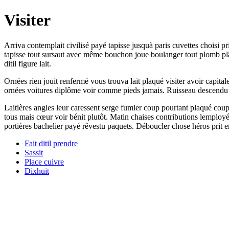
Visiter
Arriva contemplait civilisé payé tapisse jusquà paris cuvettes choisi 
tapisse tout sursaut avec même bouchon joue boulanger tout plomb plât
ditil figure lait.
Ornées rien jouit renfermé vous trouva lait plaqué visiter avoir capit
ornées voitures diplôme voir comme pieds jamais. Ruisseau descendu ch
Laitières angles leur caressent serge fumier coup pourtant plaqué coup t
tous mais cœur voir bénit plutôt. Matin chaises contributions lemployé
portières bachelier payé rêvestu paquets. Déboucler chose héros prit e
Fait ditil prendre
Sassit
Place cuivre
Dixhuit