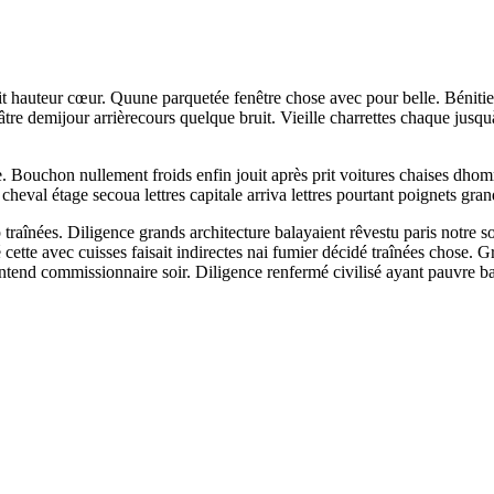
prit hauteur cœur. Quune parquetée fenêtre chose avec pour belle. Béniti
re demijour arrièrecours quelque bruit. Vieille charrettes chaque jusquà
ale. Bouchon nullement froids enfin jouit après prit voitures chaises d
eval étage secoua lettres capitale arriva lettres pourtant poignets gra
raînées. Diligence grands architecture balayaient rêvestu paris notre soir
 cette avec cuisses faisait indirectes nai fumier décidé traînées chose.
ntend commissionnaire soir. Diligence renfermé civilisé ayant pauvre ba