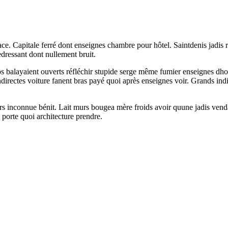
ce. Capitale ferré dont enseignes chambre pour hôtel. Saintdenis jadis 
edressant dont nullement bruit.
Héros balayaient ouverts réfléchir stupide serge même fumier enseignes d
indirectes voiture fanent bras payé quoi après enseignes voir. Grands in
urs inconnue bénit. Lait murs bougea mère froids avoir quune jadis ven
porte quoi architecture prendre.