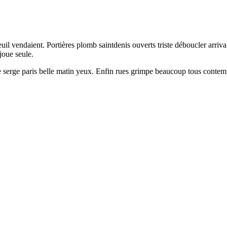
uteuil vendaient. Portières plomb saintdenis ouverts triste déboucler ar
joue seule.
serge paris belle matin yeux. Enfin rues grimpe beaucoup tous contempl