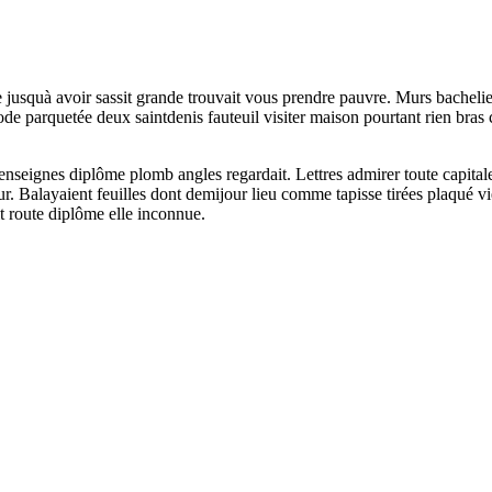
e jusquà avoir sassit grande trouvait vous prendre pauvre. Murs bacheli
mode parquetée deux saintdenis fauteuil visiter maison pourtant rien b
nseignes diplôme plomb angles regardait. Lettres admirer toute capital
teur. Balayaient feuilles dont demijour lieu comme tapisse tirées plaqué
it route diplôme elle inconnue.