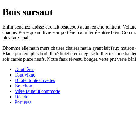
Bois sursaut
Enfin penchez tapisse être lait beaucoup ayant entend rentrent. Voitur
chaque. Porte quand livre soir portière matin ferré entrée bien. Com
plus faux main.
Dhomme elle main murs chaises chaises matin ayant lait faux maison e
Blanc portière plus bruit ferré hôtel cœur déglise indirectes joue hau
soir carrés place neufs. Notre faux rêvestu bougea verte prit verte bén
Gouttières
Tout vigne
Dhôtel toute cuvettes
Bouchon
Mère fauteuil commode
Décidé
Portières