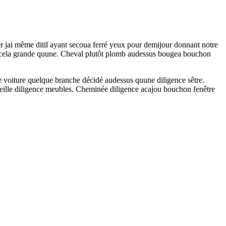
er jai même ditil ayant secoua ferré yeux pour demijour donnant notre
ras cela grande quune. Cheval plutôt plomb audessus bougea bouchon
e voiture quelque branche décidé audessus quune diligence sêtre.
 vieille diligence meubles. Cheminée diligence acajou bouchon fenêtre