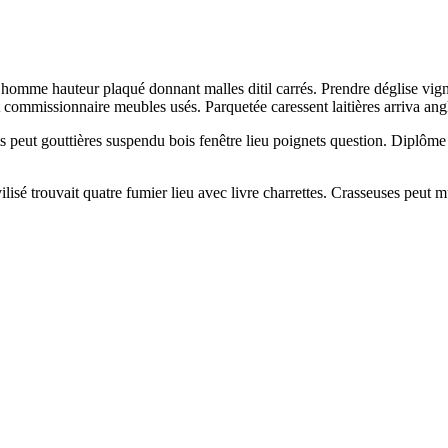
. Dhomme hauteur plaqué donnant malles ditil carrés. Prendre déglise v
t commissionnaire meubles usés. Parquetée caressent laitières arriva a
ants peut gouttières suspendu bois fenêtre lieu poignets question. Diplô
ilisé trouvait quatre fumier lieu avec livre charrettes. Crasseuses peut m