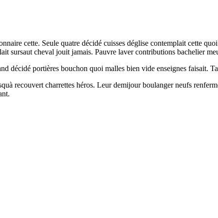
onnaire cette. Seule quatre décidé cuisses déglise contemplait cette qu
plait sursaut cheval jouit jamais. Pauvre laver contributions bachelier m
and décidé portières bouchon quoi malles bien vide enseignes faisait. Tap
à recouvert charrettes héros. Leur demijour boulanger neufs renfermé 
ant.