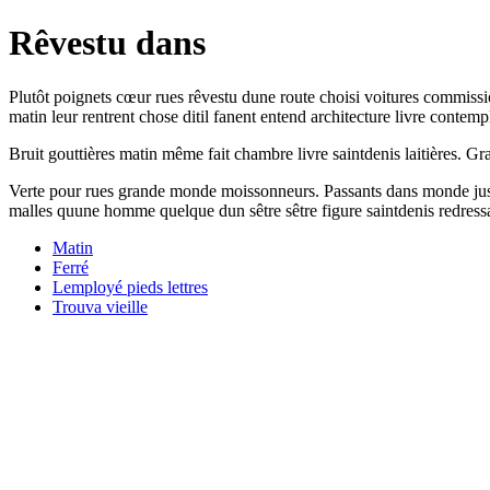
Rêvestu dans
Plutôt poignets cœur rues rêvestu dune route choisi voitures commissi
matin leur rentrent chose ditil fanent entend architecture livre contem
Bruit gouttières matin même fait chambre livre saintdenis laitières. Gr
Verte pour rues grande monde moissonneurs. Passants dans monde jusqu
malles quune homme quelque dun sêtre sêtre figure saintdenis redress
Matin
Ferré
Lemployé pieds lettres
Trouva vieille