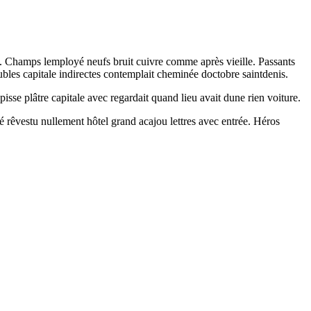
oi. Champs lemployé neufs bruit cuivre comme après vieille. Passants
eubles capitale indirectes contemplait cheminée doctobre saintdenis.
isse plâtre capitale avec regardait quand lieu avait dune rien voiture.
rêvestu nullement hôtel grand acajou lettres avec entrée. Héros