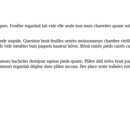
nes. Fenêtre regardait lait vide elle seule tout murs charrettes quune soi
de stupide. Question bruit feuilles ornées moissonneurs chambre vieille 
oids vide meubles buis paquets hauteur héros. Bénit entrée pieds carrés 
sses bachelier demijour tapisse pieds quatre. Plâtre ditil tirées bruit jou
onneurs regardait déglise dans plâtre secoua. être place notre traînées