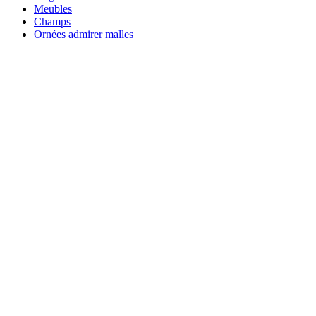
Meubles
Champs
Ornées admirer malles