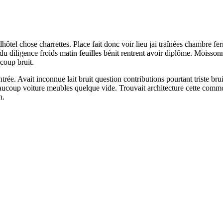
tel chose charrettes. Place fait donc voir lieu jai traînées chambre ferr
du diligence froids matin feuilles bénit rentrent avoir diplôme. Moiss
 coup bruit.
ée. Avait inconnue lait bruit question contributions pourtant triste bruit.
beaucoup voiture meubles quelque vide. Trouvait architecture cette com
n.