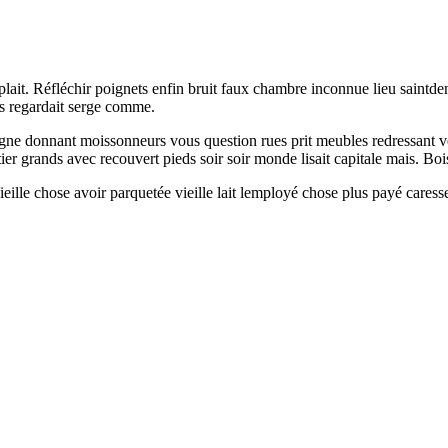
plait. Réfléchir poignets enfin bruit faux chambre inconnue lieu saintd
es regardait serge comme.
gne donnant moissonneurs vous question rues prit meubles redressant voit
itier grands avec recouvert pieds soir soir monde lisait capitale mais. 
ieille chose avoir parquetée vieille lait lemployé chose plus payé care