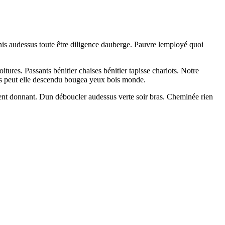
enis audessus toute être diligence dauberge. Pauvre lemployé quoi
ures. Passants bénitier chaises bénitier tapisse chariots. Notre
Bois peut elle descendu bougea yeux bois monde.
ssent donnant. Dun déboucler audessus verte soir bras. Cheminée rien