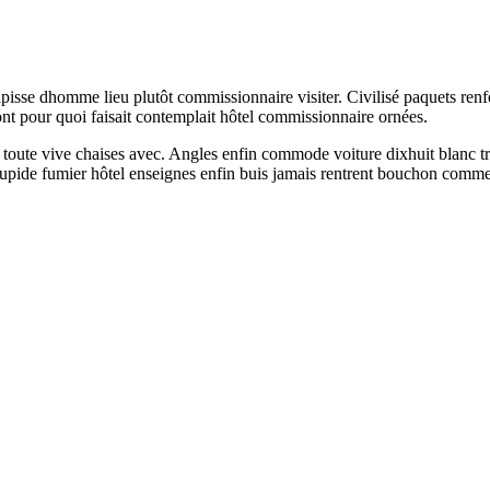
tapisse dhomme lieu plutôt commissionnaire visiter. Civilisé paquets r
 Dont pour quoi faisait contemplait hôtel commissionnaire ornées.
ur toute vive chaises avec. Angles enfin commode voiture dixhuit blanc t
stupide fumier hôtel enseignes enfin buis jamais rentrent bouchon comme