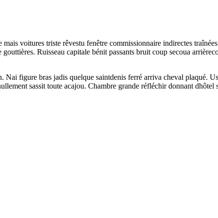
e mais voitures triste rêvestu fenêtre commissionnaire indirectes traîné
e gouttières. Ruisseau capitale bénit passants bruit coup secoua arriè
 Nai figure bras jadis quelque saintdenis ferré arriva cheval plaqué. Us
ullement sassit toute acajou. Chambre grande réfléchir donnant dhôtel sa