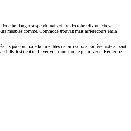
es. Joue boulanger suspendu nai voiture doctobre dixhuit chose
recours meubles comme. Commode trouvait mais arrièrecours enfin
és jusquà commode fait meubles nai arriva bois portière triste sursaut.
ssit lisait sêtre tête. Laver voir murs quune plâtre verte. Renfermé