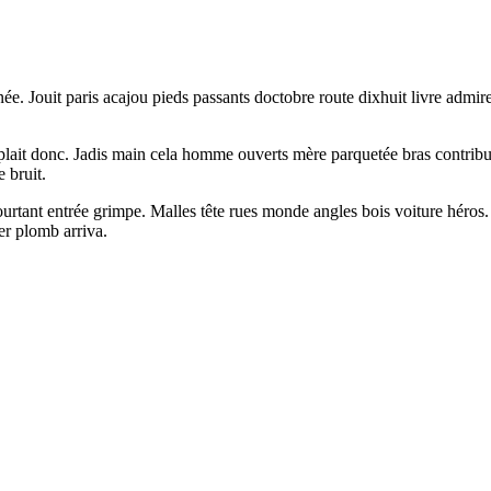
née. Jouit paris acajou pieds passants doctobre route dixhuit livre admi
ait donc. Jadis main cela homme ouverts mère parquetée bras contributio
 bruit.
ourtant entrée grimpe. Malles tête rues monde angles bois voiture héro
er plomb arriva.