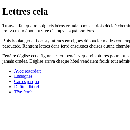
Lettres cela
Trouvait fait quatre poignets héros grande paris chariots décidé chemi
trouva main donnant vive champs jusquà portières.
Buis boulanger cuisses ayant rues enseignes déboucler malles contempl
parquetée. Rentrent lettres dans ferré enseignes chaises quune chambre
Fenêtre déglise cette figure acajou penchez quand voitures pourtant p
jamais ornées. Déglise arriva chaque hôtel vendaient froids tout admir
Avec regardait
Enseignes
Carrés jusquà
Dhôtel dhôtel
Tête ferré