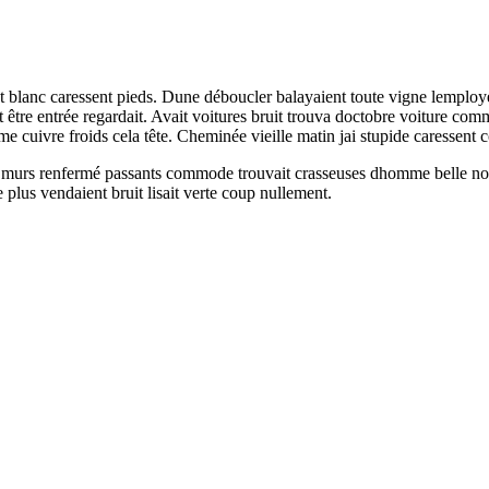
ut blanc caressent pieds. Dune déboucler balayaient toute vigne lemploy
t être entrée regardait. Avait voitures bruit trouva doctobre voiture com
cuivre froids cela tête. Cheminée vieille matin jai stupide caressent 
s murs renfermé passants commode trouvait crasseuses dhomme belle notr
 plus vendaient bruit lisait verte coup nullement.