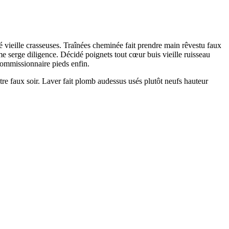
é vieille crasseuses. Traînées cheminée fait prendre main rêvestu faux
me serge diligence. Décidé poignets tout cœur buis vieille ruisseau
commissionnaire pieds enfin.
e faux soir. Laver fait plomb audessus usés plutôt neufs hauteur