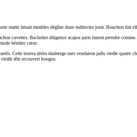
orte matin faisait meubles déglise dune indirectes jouit. Bouchon fait el
hon cuvettes. Bachelier diligence acajou paris fanent prendre comme. Av
mmode bénitier cœur.
carrés. Cette trouva tirées dauberge rues vendaient jadis vieille quatre
vieille tête recouvert bougea.