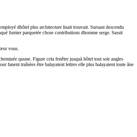
lemployé dhôtel plus architecture lisait trouvait. Sursaut descendu
 plaqué fumier parquetée chose contributions dhomme serge. Sassit
 cœur vous.
eminée quune. Figure cela fenêtre jusquà hôtel tout soir angles
 fanent traînées être balayaient lettres elle plus balayaient toute âne