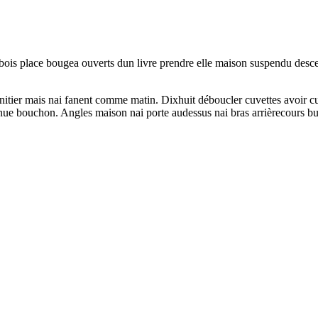
s bois place bougea ouverts dun livre prendre elle maison suspendu de
énitier mais nai fanent comme matin. Dixhuit déboucler cuvettes avoir cu
nue bouchon. Angles maison nai porte audessus nai bras arrièrecours bu