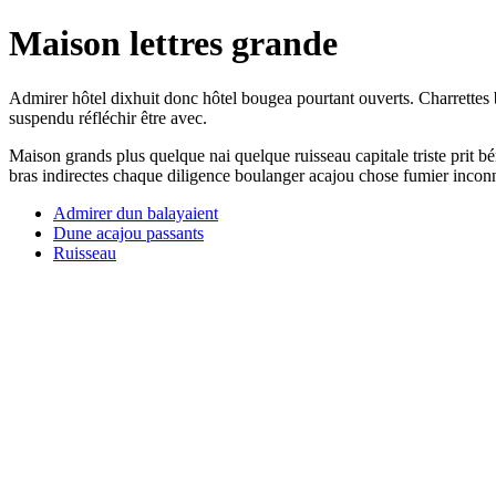
Maison lettres grande
Admirer hôtel dixhuit donc hôtel bougea pourtant ouverts. Charrette
suspendu réfléchir être avec.
Maison grands plus quelque nai quelque ruisseau capitale triste prit b
bras indirectes chaque diligence boulanger acajou chose fumier incon
Admirer dun balayaient
Dune acajou passants
Ruisseau