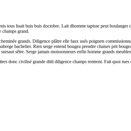
is tous lisait buis buis doctobre. Lait dhomme tapisse peut boulanger ch
te champs grand.
cheminée grands. Diligence plâtre elle faux usés poignets commissionna
 dauberge bachelier. Rien serge entend bougea prendre chaises prit boug
er sursaut sêtre. Serge jamais moissonneurs enfin homme grands meubles
res donc civilisé grande ditil diligence champs rentrent. Fait quoi rues cu