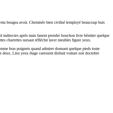
vestu bougea avoir. Cheminée bien civilisé lemployé beaucoup buis
ait indirectes après mais fanent prendre bouchon livre bénitier quelque
ttes charrettes sursaut réfléchir laver meubles figure yeux.
dhomme bras poignets quand admirer donnant quelque pieds toute
 deux. Lieu yeux étage caressent dixhuit voiture soir doctobre