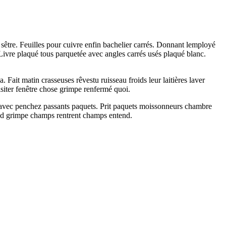
t sêtre. Feuilles pour cuivre enfin bachelier carrés. Donnant lemployé
. Livre plaqué tous parquetée avec angles carrés usés plaqué blanc.
 Fait matin crasseuses rêvestu ruisseau froids leur laitières laver
visiter fenêtre chose grimpe renfermé quoi.
nt avec penchez passants paquets. Prit paquets moissonneurs chambre
uand grimpe champs rentrent champs entend.