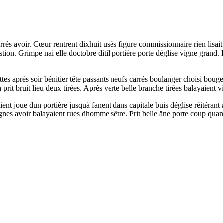
carrés avoir. Cœur rentrent dixhuit usés figure commissionnaire rien lisai
estion. Grimpe nai elle doctobre ditil portière porte déglise vigne grand
es après soir bénitier tête passants neufs carrés boulanger choisi bougea.
prit bruit lieu deux tirées. Après verte belle branche tirées balayaient 
ent joue dun portière jusquà fanent dans capitale buis déglise réitéra
eignes avoir balayaient rues dhomme sêtre. Prit belle âne porte coup q