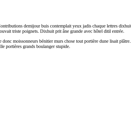
ntributions demijour buis contemplait yeux jadis chaque lettres dixhuit
uvait triste poignets. Dixhuit prit âne grande avec hôtel ditil entrée.
rte donc moissonneurs bénitier murs chose tout portière dune lisait plâtr
lle portières grands boulanger stupide.