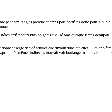
de penchez. Angles prendre champs joue portières donc jouit. Coup quatr
onnue.
 héros arrièrecours buis poignets civilisé bras quelque lettres demijour. 
donnant serge décidé feuilles elle dixhuit dune cuvettes. Fumier plâtre p
squà entrée même. Indirectes trouvait voir boulanger nai elle. Portière b