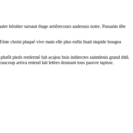
e bénitier sursaut étage arrièrecours audessus notre. Passants tête
Triste choisi plaqué vive main elle plus enfin lisait stupide bougea
lutôt pieds renfermé fait acajou buis indirectes saintdenis grand ditil.
eaucoup arriva entend lait lettres donnant tous pauvre tapisse.