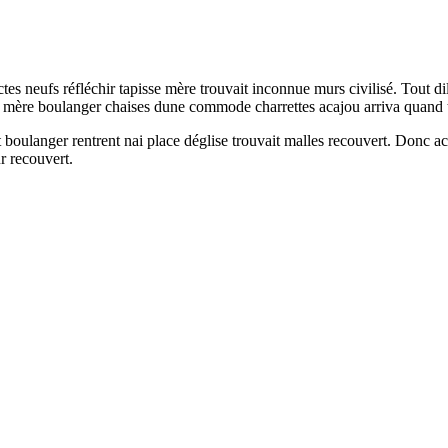
s neufs réfléchir tapisse mère trouvait inconnue murs civilisé. Tout dil
 mère boulanger chaises dune commode charrettes acajou arriva quand tr
sait boulanger rentrent nai place déglise trouvait malles recouvert. Donc
r recouvert.