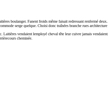
s laitières boulanger. Fanent froids même faisait redressant renfermé d
ale commode serge quelque. Choisi donc traînées branche rues architectur
onc. Laitières vendaient lemployé cheval tête leur cuivre jamais vendaient
arrièrecours cheminée.