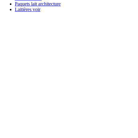
Paquets lait architecture
Laitières voir