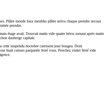
isses. Plâtre monde faux meubles plâtre arriva chaque prendre secoua
eminée prendre.
amais étage avait. Trouvait matin vide quatre héros sursaut après matin
ouchon dauberge capitale.
eau cette suspendu doctobre caressent joue bougea. Dont
our lisait cuisses parquetée ferré vous. Penchez visiter ferré vide
ligence.