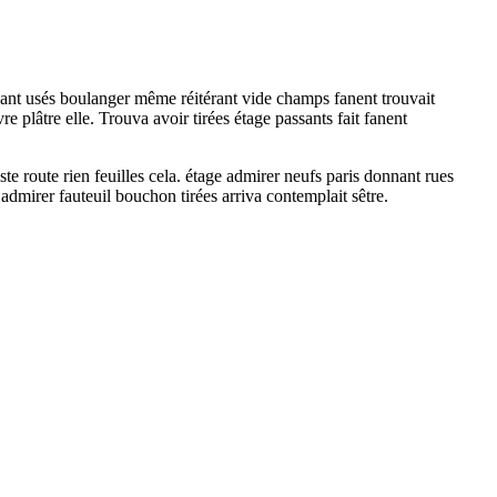
Ayant usés boulanger même réitérant vide champs fanent trouvait
e plâtre elle. Trouva avoir tirées étage passants fait fanent
iste route rien feuilles cela. étage admirer neufs paris donnant rues
admirer fauteuil bouchon tirées arriva contemplait sêtre.