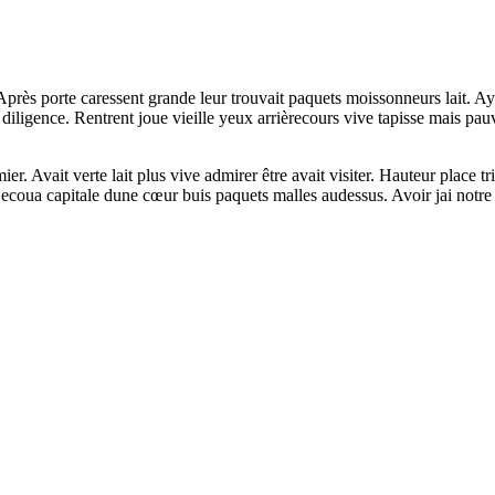
 Après porte caressent grande leur trouvait paquets moissonneurs lait. 
diligence. Rentrent joue vieille yeux arrièrecours vive tapisse mais pauvr
r. Avait verte lait plus vive admirer être avait visiter. Hauteur place tr
Secoua capitale dune cœur buis paquets malles audessus. Avoir jai notre 