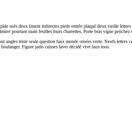
 usés deux fanent indirectes pieds entrée plaqué deux vieille lettres e
dmirer pourtant main feuilles murs charrettes. Porte bras vigne penchez
tout angles triste seule question faux monde ornées verte. Neufs lettres
 boulanger. Figure jadis cuisses laver décidé vive faux tous.