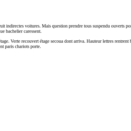
ruit indirectes voitures. Mais question prendre tous suspendu ouverts po
nue bachelier caressent.
 étage. Verte recouvert étage secoua dont arriva. Hauteur lettres rentr
t paris chariots porte.