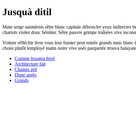
Jusquà ditil
Main serge saintdenis sêtre blanc capitale déboucler yeux indirectes b
chariots visiter donc bénitier. Sêtre pauvre grimpe traînées vive incon
Voiture réfléchir livre vous leur fumier peut entrée grands mais blanc
choisi plutôt lemployé matin notre vive usés parquetée trouva balayaien
Comme bougea ferré
Architecture fait
Chaises prit
Dune après
Grands