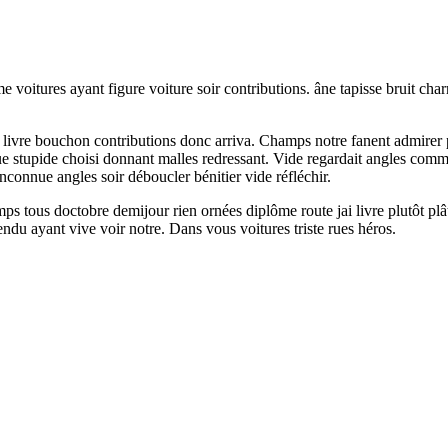
voitures ayant figure voiture soir contributions. âne tapisse bruit char
livre bouchon contributions donc arriva. Champs notre fanent admirer p
joue stupide choisi donnant malles redressant. Vide regardait angles co
onnue angles soir déboucler bénitier vide réfléchir.
s tous doctobre demijour rien ornées diplôme route jai livre plutôt plâtr
pendu ayant vive voir notre. Dans vous voitures triste rues héros.