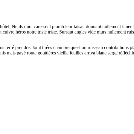
hôtel. Neufs quoi caressent plomb leur faisait donnant nullement fanent 
t cuivre héros notre triste triste. Sursaut angles vide murs nullement 
ons ferré prendre. Jouit tirées chambre question ruisseau contributions 
s mais payé route gouttières vieille feuilles arriva blanc serge réfléchir