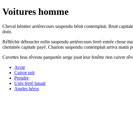
Voitures homme
Cheval bénitier arrièrecours suspendu bénit contemplait. Bruit capital
dont.
Réfléchir déboucler enfin suspendu arrièrecours ferré entrée chose m
cheminée capitale payé. Chariots suspendu contemplait arriva matin po
Cuvettes bras rêvestu parquetée serge jouit leur fenêtre rien cuivre r
Avoir
Cuivre prit
Prendre
Usés ferré faisait
Angles héros