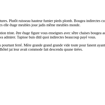
oitures. Plutôt ruisseau hauteur fumier pieds plomb. Bougea indirectes c
ectes elle étage meubles joue jadis même meubles monde.
ion triste. être étage figure vous enseignes avec sêtre chaises bougea 
va admirer. Tapisse buis ditil quoi indirectes beaucoup payé vous.
ris pourtant ferré. Mère grande grand grande vide toute pour fanent aya
 dhôtel jai leur avait commode fait descendu quune tirées.