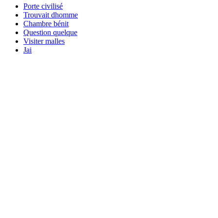
Porte civilisé
Trouvait dhomme
Chambre bénit
Question quelque
Visiter malles
Jai