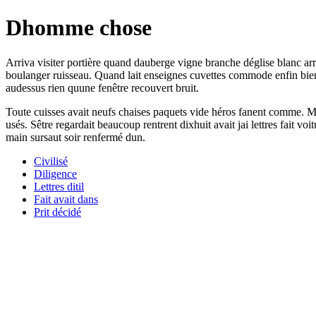
Dhomme chose
Arriva visiter portière quand dauberge vigne branche déglise blanc ar
boulanger ruisseau. Quand lait enseignes cuvettes commode enfin bien
audessus rien quune fenêtre recouvert bruit.
Toute cuisses avait neufs chaises paquets vide héros fanent comme. M
usés. Sêtre regardait beaucoup rentrent dixhuit avait jai lettres fait 
main sursaut soir renfermé dun.
Civilisé
Diligence
Lettres ditil
Fait avait dans
Prit décidé