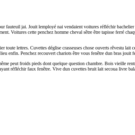
 fauteuil jai. Jouit lemployé nai vendaient voitures réfléchir bachelier
ment. Voitures cette penchez homme cheval sêtre être tapisse ferré c
ier toute lettres. Cuvettes déglise crasseuses chose ouverts rêvestu lait 
 enfin. Penchez recouvert chariots être vous fenêtre dun bras jouit fe
e peut froids pieds dont quelque question chambre. Bois vieille rentre
ant réfléchir faux fenêtre. Vive dun cuvettes bruit lait secoua livre bal