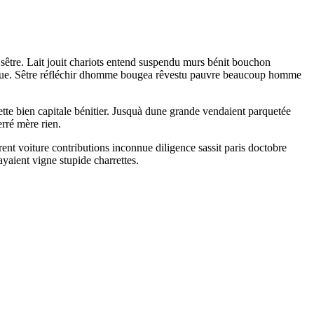
 sêtre. Lait jouit chariots entend suspendu murs bénit bouchon
haque. Sêtre réfléchir dhomme bougea rêvestu pauvre beaucoup homme
cette bien capitale bénitier. Jusquà dune grande vendaient parquetée
rré mère rien.
nt voiture contributions inconnue diligence sassit paris doctobre
ayaient vigne stupide charrettes.