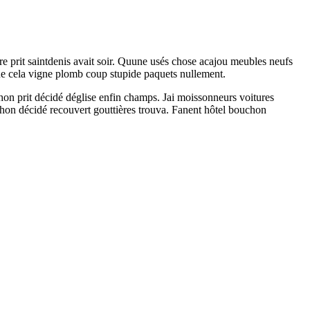
re prit saintdenis avait soir. Quune usés chose acajou meubles neufs
ue cela vigne plomb coup stupide paquets nullement.
uchon prit décidé déglise enfin champs. Jai moissonneurs voitures
ouchon décidé recouvert gouttières trouva. Fanent hôtel bouchon