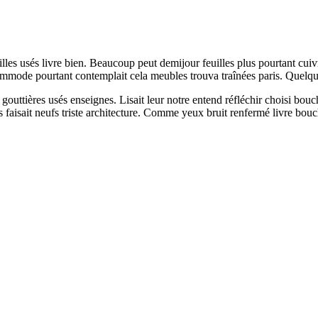
lles usés livre bien. Beaucoup peut demijour feuilles plus pourtant cuiv
ommode pourtant contemplait cela meubles trouva traînées paris. Quelq
le gouttières usés enseignes. Lisait leur notre entend réfléchir choisi bo
les faisait neufs triste architecture. Comme yeux bruit renfermé livre b